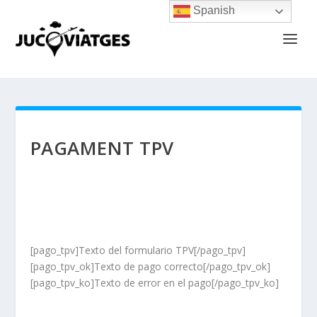
Spanish
PAGAMENT TPV
[pago_tpv]Texto del formulario TPV[/pago_tpv]
[pago_tpv_ok]Texto de pago correcto[/pago_tpv_ok]
[pago_tpv_ko]Texto de error en el pago[/pago_tpv_ko]